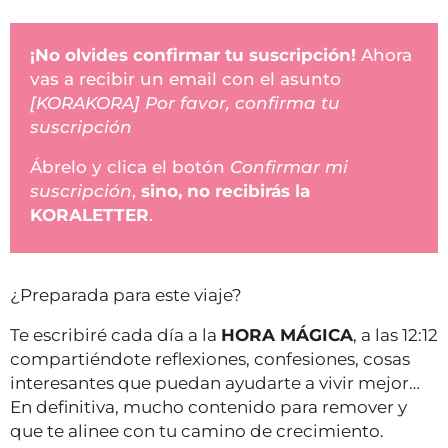
¡No olvides confirmar tu suscripción!
Ahora
vas a recibir un email con el asunto
[KORAKORA] Por favor, confirma tu
suscripción
Ábrelo y clica el botón
Confirmar mi
suscripción
,
sino, no recibirás la
KORALETTER
.
¿Preparada para este viaje?
Te escribiré cada día a la
HORA MÁGICA
, a las 12:12
compartiéndote reflexiones, confesiones, cosas
interesantes que puedan ayudarte a vivir mejor…
En definitiva, mucho contenido para remover y
que te alinee con tu camino de crecimiento.