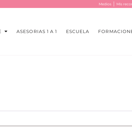
Medios
Mis rec
E
ASESORIAS 1 A 1
ESCUELA
FORMACIONE